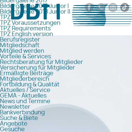
Bildergalerie 2017
Bildergalerie 2018 Junior I
Bildergalerie 2018 Junior II
TPZ
TPZ Voraussetzungen
TPZ Requirements
TPZ English version
Berufsregister
Mitgliedschaft
Mitglied werden
Vorteile & Services
Rechtsberatung für Mitglieder
Versicherung für Mitglieder
Ermäßigte Beiträge
Mitgliederbereich
Fortbildung & Qualität
Aktuelles / Service
GEMA - Aktuelles
News und Termine
Newsletter
Bankverbindung
Suche & Biete
Angebote
Gesuche