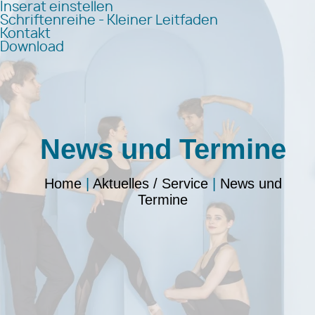
Inserat einstellen
Schriftenreihe - Kleiner Leitfaden
Kontakt
Download
News und Termine
Home
|
Aktuelles / Service
|
News und
Termine