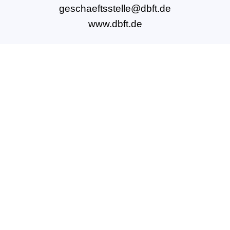
geschaeftsstelle@dbft.de
www.dbft.de
Über uns
Unsere Ziele
Fort- und Weiterbildungen
News & Projekte