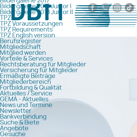
Bildergalerie 2017
Bildergalerie 2018 Junior I
Bildergalerie 2018 Junior II
TPZ
TPZ Voraussetzungen
TPZ Requirements
TPZ English version
Berufsregister
Mitgliedschaft
Mitglied werden
Vorteile & Services
Rechtsberatung für Mitglieder
Versicherung für Mitglieder
Ermäßigte Beiträge
Mitgliederbereich
Fortbildung & Qualität
Aktuelles / Service
GEMA - Aktuelles
News und Termine
Newsletter
Bankverbindung
Suche & Biete
Angebote
Gesuche