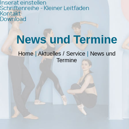
Inserat einstellen
Schriftenreihe - Kleiner Leitfaden
Kontakt
Download
News und Termine
Home
|
Aktuelles / Service
|
News und
Termine