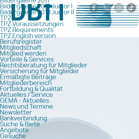
Bildergalerie 2017
Bildergalerie 2018 Junior I
Bildergalerie 2018 Junior II
TPZ
TPZ Voraussetzungen
TPZ Requirements
TPZ English version
Berufsregister
Mitgliedschaft
Mitglied werden
Vorteile & Services
Rechtsberatung für Mitglieder
Versicherung für Mitglieder
Ermäßigte Beiträge
Mitgliederbereich
Fortbildung & Qualität
Aktuelles / Service
GEMA - Aktuelles
News und Termine
Newsletter
Bankverbindung
Suche & Biete
Angebote
Gesuche