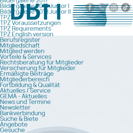
Bildergalerie 2017
Bildergalerie 2018 Junior I
Bildergalerie 2018 Junior II
TPZ
TPZ Voraussetzungen
TPZ Requirements
TPZ English version
Berufsregister
Mitgliedschaft
Mitglied werden
Vorteile & Services
Rechtsberatung für Mitglieder
Versicherung für Mitglieder
Ermäßigte Beiträge
Mitgliederbereich
Fortbildung & Qualität
Aktuelles / Service
GEMA - Aktuelles
News und Termine
Newsletter
Bankverbindung
Suche & Biete
Angebote
Gesuche