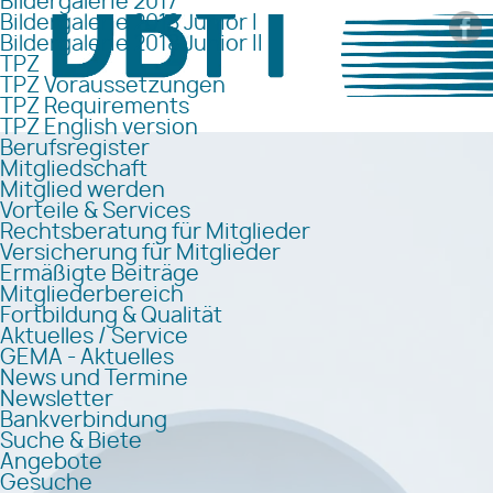
Bildergalerie 2017
Bildergalerie 2018 Junior I
Bildergalerie 2018 Junior II
TPZ
TPZ Voraussetzungen
TPZ Requirements
TPZ English version
Berufsregister
Mitgliedschaft
Mitglied werden
Vorteile & Services
Rechtsberatung für Mitglieder
Versicherung für Mitglieder
Ermäßigte Beiträge
Mitgliederbereich
Fortbildung & Qualität
Aktuelles / Service
GEMA - Aktuelles
News und Termine
Newsletter
Bankverbindung
Suche & Biete
Angebote
Gesuche