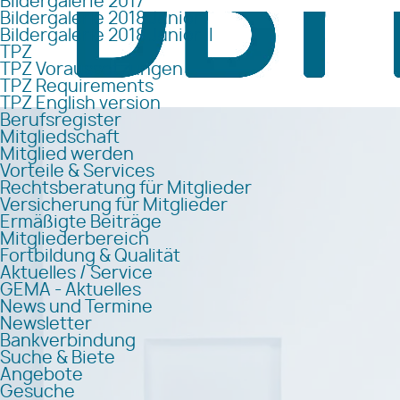
Bildergalerie 2017
Bildergalerie 2018 Junior I
Bildergalerie 2018 Junior II
TPZ
TPZ Voraussetzungen
TPZ Requirements
TPZ English version
Berufsregister
Mitgliedschaft
Mitglied werden
Vorteile & Services
Rechtsberatung für Mitglieder
Versicherung für Mitglieder
Ermäßigte Beiträge
Mitgliederbereich
Fortbildung & Qualität
Aktuelles / Service
GEMA - Aktuelles
News und Termine
Newsletter
Bankverbindung
Suche & Biete
Angebote
Gesuche