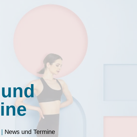
 und
ine
|
News und Termine