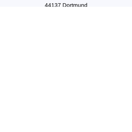
44137 Dortmund
Tel: +49(0)231-54502010
geschaeftsstelle@dbft.de
www.dbft.de
Über uns
Unsere Ziele