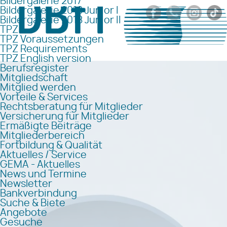
Bildergalerie 2017
Bildergalerie 2018 Junior I
Bildergalerie 2018 Junior II
TPZ
TPZ Voraussetzungen
TPZ Requirements
TPZ English version
Berufsregister
Mitgliedschaft
Mitglied werden
Vorteile & Services
Rechtsberatung für Mitglieder
Versicherung für Mitglieder
Ermäßigte Beiträge
Mitgliederbereich
Fortbildung & Qualität
Aktuelles / Service
GEMA - Aktuelles
News und Termine
Newsletter
Bankverbindung
Suche & Biete
Angebote
Gesuche