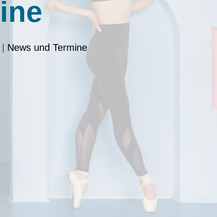
ine
|
News und Termine