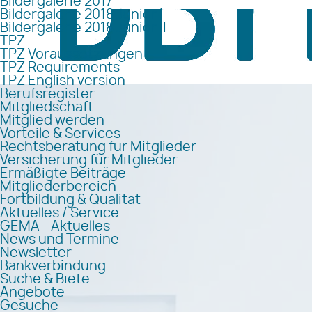
Bildergalerie 2017
Bildergalerie 2018 Junior I
Bildergalerie 2018 Junior II
TPZ
TPZ Voraussetzungen
TPZ Requirements
TPZ English version
Berufsregister
Mitgliedschaft
Mitglied werden
Vorteile & Services
Rechtsberatung für Mitglieder
Versicherung für Mitglieder
Ermäßigte Beiträge
Mitgliederbereich
Fortbildung & Qualität
Aktuelles / Service
GEMA - Aktuelles
News und Termine
Newsletter
Bankverbindung
Suche & Biete
Angebote
Gesuche