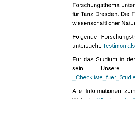
Forschungsthema unter 
für Tanz Dresden. Die 
wissenschaftlicher Natur
Folgende Forschungs
untersucht:
Testimonials
Für das Studium in der
sein. Unsere 
_Checkliste_fuer_Studien
Alle Informationen z
Website:
Künstlerische 
Wir freuen uns auf Ihre
Palucca Hochschule fü