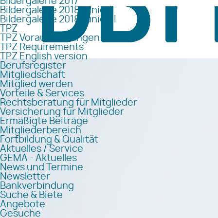
Bildergalerie 2017
Bildergalerie 2018 Junior I
Bildergalerie 2018 Junior II
TPZ
TPZ Voraussetzungen
TPZ Requirements
TPZ English version
Berufsregister
Mitgliedschaft
Mitglied werden
Vorteile & Services
Rechtsberatung für Mitglieder
Versicherung für Mitglieder
Ermäßigte Beiträge
Mitgliederbereich
Fortbildung & Qualität
Aktuelles / Service
GEMA - Aktuelles
News und Termine
Newsletter
Bankverbindung
Suche & Biete
Angebote
Gesuche