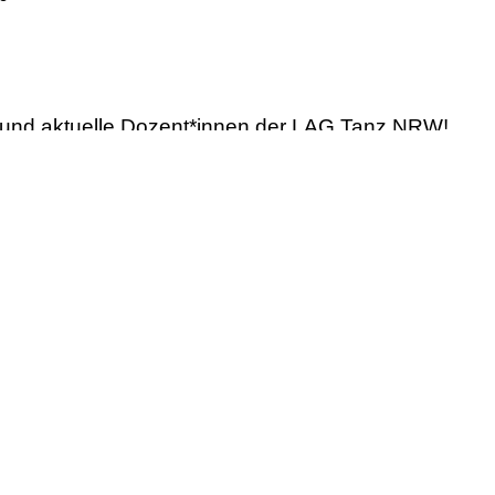
er und aktuelle Dozent*innen der LAG Tanz NRW!
 20.1.2025