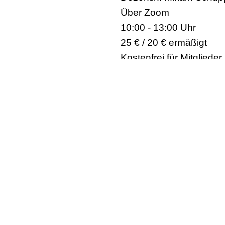
Über Zoom
10:00 - 13:00 Uhr
25 € / 20 € ermäßigt
Kostenfrei für Mitglied
Anmeldeschluss ist der
Zum Anmeldeformular
--
LAG Tanz NRW e.V.
Güntherstr. 65, 44143 Dortmund
Tel: 0231/189 133 73
LAG Tanz NRW | Instagram | Facebook