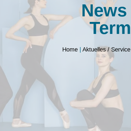
News
Term
Home
|
Aktuelles / Service