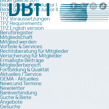
Bildergalerie 2017
Bildergalerie 2018 Junior I
Bildergalerie 2018 Junior II
TPZ
TPZ Voraussetzungen
TPZ Requirements
TPZ English version
Berufsregister
Mitgliedschaft
Mitglied werden
Vorteile & Services
Rechtsberatung für Mitglieder
Versicherung für Mitglieder
Ermäßigte Beiträge
Mitgliederbereich
Fortbildung & Qualität
Aktuelles / Service
GEMA - Aktuelles
News und Termine
Newsletter
Bankverbindung
Suche & Biete
Angebote
Gesuche