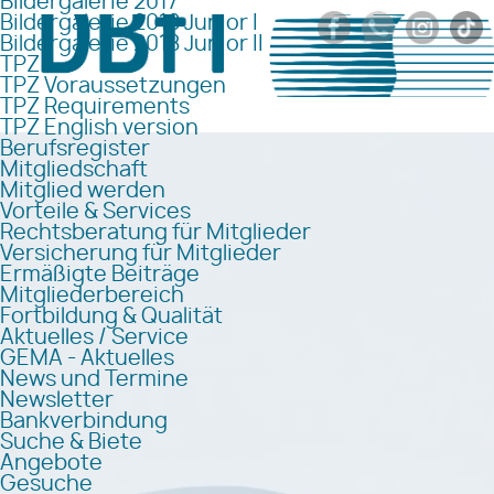
Bildergalerie 2017
Bildergalerie 2018 Junior I
Bildergalerie 2018 Junior II
TPZ
TPZ Voraussetzungen
TPZ Requirements
TPZ English version
Berufsregister
Mitgliedschaft
Mitglied werden
Vorteile & Services
Rechtsberatung für Mitglieder
Versicherung für Mitglieder
Ermäßigte Beiträge
Mitgliederbereich
Fortbildung & Qualität
Aktuelles / Service
GEMA - Aktuelles
News und Termine
Newsletter
Bankverbindung
Suche & Biete
Angebote
Gesuche