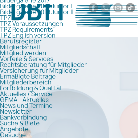
Bildergalerie 2017
Bildergalerie 2018 Junior I
Bildergalerie 2018 Junior II
TPZ
TPZ Voraussetzungen
TPZ Requirements
TPZ English version
Berufsregister
Mitgliedschaft
Mitglied werden
Vorteile & Services
Rechtsberatung für Mitglieder
Versicherung für Mitglieder
Ermäßigte Beiträge
Mitgliederbereich
Fortbildung & Qualität
Aktuelles / Service
GEMA - Aktuelles
News und Termine
Newsletter
Bankverbindung
Suche & Biete
Angebote
Gesuche