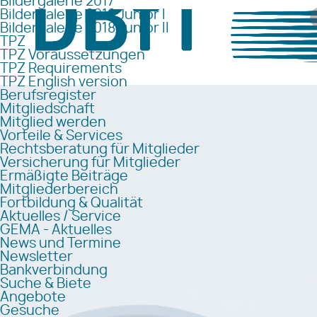
Bildergalerie 2017
Bildergalerie 2018 Junior I
Bildergalerie 2018 Junior II
TPZ
TPZ Voraussetzungen
TPZ Requirements
TPZ English version
Berufsregister
Mitgliedschaft
Mitglied werden
Vorteile & Services
Rechtsberatung für Mitglieder
Versicherung für Mitglieder
Ermäßigte Beiträge
Mitgliederbereich
Fortbildung & Qualität
Aktuelles / Service
GEMA - Aktuelles
News und Termine
Newsletter
Bankverbindung
Suche & Biete
Angebote
Gesuche