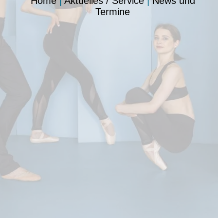
Home
|
Aktuelles / Service
|
News und
Termine