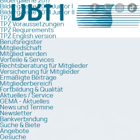
Bildergalerie 2017
Bildergalerie 2018 Junior I
Bildergalerie 2018 Junior II
TPZ
TPZ Voraussetzungen
TPZ Requirements
TPZ English version
Berufsregister
Mitgliedschaft
Mitglied werden
Vorteile & Services
Rechtsberatung für Mitglieder
Versicherung für Mitglieder
Ermäßigte Beiträge
Mitgliederbereich
Fortbildung & Qualität
Aktuelles / Service
GEMA - Aktuelles
News und Termine
Newsletter
Bankverbindung
Suche & Biete
Angebote
Gesuche