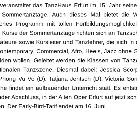
 veranstaltet das TanzHaus Erfurt im 15. Jahr sein
ter Sommertanztage. Auch dieses Mal bietet die 
ches Programm mit tollen Fortbildungsmöglichkei
e Kurse der Sommertanztage richten sich an Tanzsch
ateure sowie Kursleiter und Tanzlehrer, die sich i
 Contemporary, Commercial, Afro, Heels, Jazz ohne 
ilden wollen. Geleitet werden die Klassen von Tän
ionalen Tanzszene. Diesmal dabei: Jessica Scorpio 
Phong Vu Vo (D), Tatjana Jentsch (D), Victoria Sö
he findet ein aufbauender Unterricht statt. Es ents
er Abschluss, in der Alten Oper Erfurt auf jetzt sc
. Der Early-Bird-Tarif endet am 16. Juni.