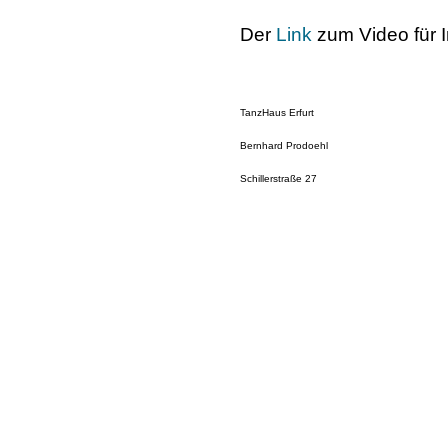
Der
Link
zum Video für 
TanzHaus Erfurt
Bernhard Prodoehl
Schillerstraße 27
99092 Erfurt