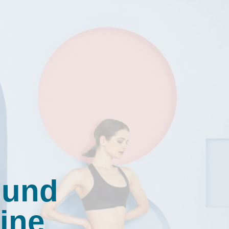
 und
ine