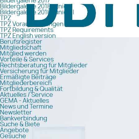
Bildergalerie 2017
Bildergalerie 2018 Junior I
Bildergalerie 2018 Junior II
TPZ
TPZ Voraussetzungen
TPZ Requirements
TPZ English version
Berufsregister
Mitgliedschaft
Mitglied werden
Vorteile & Services
Rechtsberatung für Mitglieder
Versicherung für Mitglieder
Ermäßigte Beiträge
Mitgliederbereich
Fortbildung & Qualität
Aktuelles / Service
GEMA - Aktuelles
News und Termine
Newsletter
Bankverbindung
Suche & Biete
Angebote
Gesuche