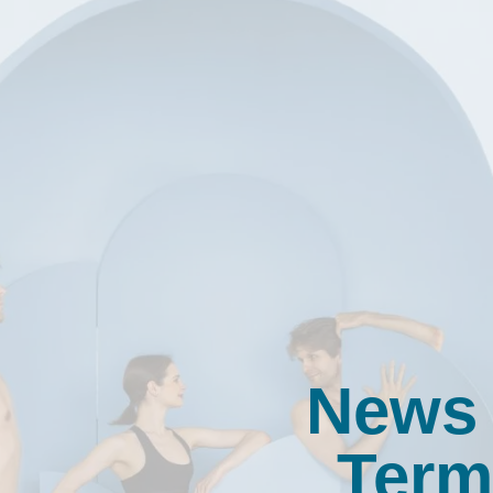
News
Term