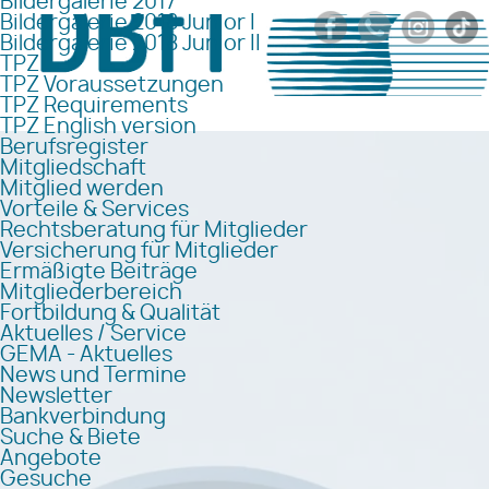
Bildergalerie 2017
Bildergalerie 2018 Junior I
Bildergalerie 2018 Junior II
TPZ
TPZ Voraussetzungen
TPZ Requirements
TPZ English version
Berufsregister
Mitgliedschaft
Mitglied werden
Vorteile & Services
Rechtsberatung für Mitglieder
Versicherung für Mitglieder
Ermäßigte Beiträge
Mitgliederbereich
Fortbildung & Qualität
Aktuelles / Service
GEMA - Aktuelles
News und Termine
Newsletter
Bankverbindung
Suche & Biete
Angebote
Gesuche