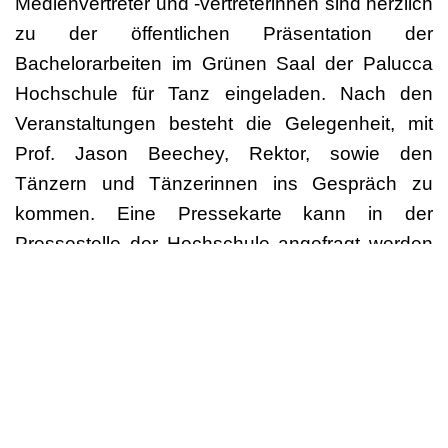
Medienvertreter und -vertreterinnen sind herzlich
zu der öffentlichen Präsentation der
Bachelorarbeiten im Grünen Saal der Palucca
Hochschule für Tanz eingeladen. Nach den
Veranstaltungen besteht die Gelegenheit, mit
Prof. Jason Beechey, Rektor, sowie den
Tänzern und Tänzerinnen ins Gespräch zu
kommen. Eine Pressekarte kann in der
Pressestelle der Hochschule angefragt werden
(
presse@palucca.eu
). Professionelle Fotos von
„Defining Zero“ stellen wir im Anschluss an die
Veranstaltungen gern zur Veröffentlichung zur
Verfügung. Film- und Tonaufnahmen sind
generell nur in Absprache mit der Pressestelle
gestattet!