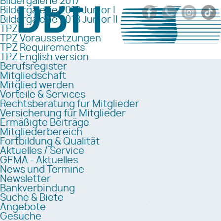
Bildergalerie 2017
Bildergalerie 2018 Junior I
Bildergalerie 2018 Junior II
TPZ
TPZ Voraussetzungen
TPZ Requirements
TPZ English version
Berufsregister
Mitgliedschaft
Mitglied werden
Vorteile & Services
Rechtsberatung für Mitglieder
Versicherung für Mitglieder
Ermäßigte Beiträge
Mitgliederbereich
Fortbildung & Qualität
Aktuelles / Service
GEMA - Aktuelles
News und Termine
Newsletter
Bankverbindung
Suche & Biete
Angebote
Gesuche