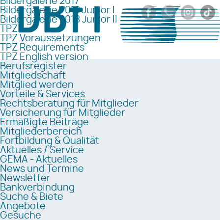
Bildergalerie 2017
Bildergalerie 2018 Junior I
Bildergalerie 2018 Junior II
TPZ
TPZ Voraussetzungen
TPZ Requirements
TPZ English version
Berufsregister
Mitgliedschaft
Mitglied werden
Vorteile & Services
Rechtsberatung für Mitglieder
Versicherung für Mitglieder
Ermäßigte Beiträge
Mitgliederbereich
Fortbildung & Qualität
Aktuelles / Service
GEMA - Aktuelles
News und Termine
Newsletter
Bankverbindung
Suche & Biete
Angebote
Gesuche