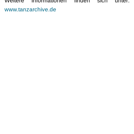
Weitere Informationen finden sich unter:
www.tanzarchive.de
Die Zusammenarbeit des Dachverband Tanz
Deutschland mit dem Verbund Deutscher
Tanzarchive wird gefördert durch Die
Beauftragte der Bundesregierung für Kultur und
Medien.
Presse- und Öffentlichkeitsarbeit
Dachverband Tanz Deutschland
Mariannenplatz 2, D-10997 Berlin
Mobil: +49 (0)176 86094561
presse@dachverband-tanz.de