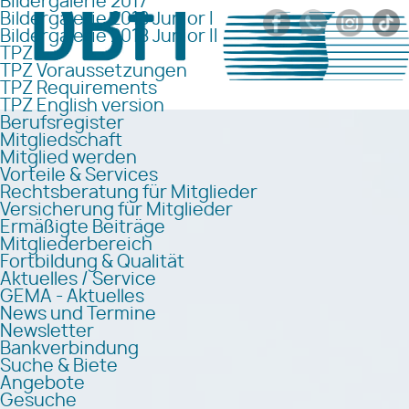
Bildergalerie 2017
Bildergalerie 2018 Junior I
Bildergalerie 2018 Junior II
TPZ
TPZ Voraussetzungen
TPZ Requirements
TPZ English version
Berufsregister
Mitgliedschaft
Mitglied werden
Vorteile & Services
Rechtsberatung für Mitglieder
Versicherung für Mitglieder
Ermäßigte Beiträge
Mitgliederbereich
Fortbildung & Qualität
Aktuelles / Service
GEMA - Aktuelles
News und Termine
Newsletter
Bankverbindung
Suche & Biete
Angebote
Gesuche