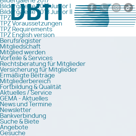
Bildergalerie 2017
Bildergalerie 2018 Junior I
Bildergalerie 2018 Junior II
TPZ
TPZ Voraussetzungen
TPZ Requirements
TPZ English version
Berufsregister
Mitgliedschaft
Mitglied werden
Vorteile & Services
Rechtsberatung für Mitglieder
Versicherung für Mitglieder
Ermäßigte Beiträge
Mitgliederbereich
Fortbildung & Qualität
Aktuelles / Service
GEMA - Aktuelles
News und Termine
Newsletter
Bankverbindung
Suche & Biete
Angebote
Gesuche