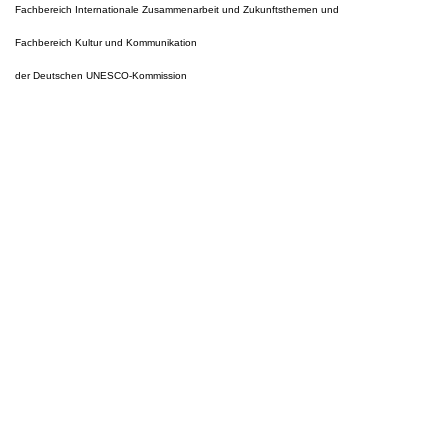
Fachbereich Internationale Zusammenarbeit und Zukunftsthemen und
Fachbereich Kultur und Kommunikation
der Deutschen UNESCO-Kommission
T +49 228 60497 110
E
kultur@unesco.de
Deutsche UNESCO-Kommission e. V.
German Commission for UNESCO
Martin-Luther-Allee 42
53175 Bonn