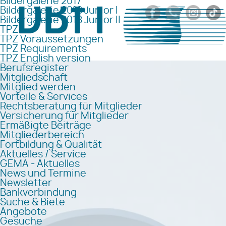
Bildergalerie 2017
Bildergalerie 2018 Junior I
Bildergalerie 2018 Junior II
TPZ
TPZ Voraussetzungen
TPZ Requirements
TPZ English version
Berufsregister
Mitgliedschaft
Mitglied werden
Vorteile & Services
Rechtsberatung für Mitglieder
Versicherung für Mitglieder
Ermäßigte Beiträge
Mitgliederbereich
Fortbildung & Qualität
Aktuelles / Service
GEMA - Aktuelles
News und Termine
Newsletter
Bankverbindung
Suche & Biete
Angebote
Gesuche