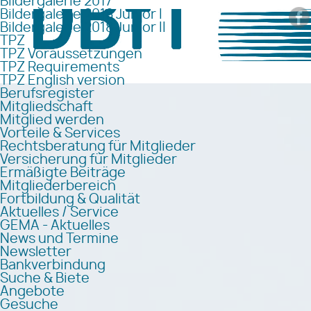
Bildergalerie 2017
Bildergalerie 2018 Junior I
Bildergalerie 2018 Junior II
TPZ
TPZ Voraussetzungen
TPZ Requirements
TPZ English version
Berufsregister
Mitgliedschaft
Mitglied werden
Vorteile & Services
Rechtsberatung für Mitglieder
Versicherung für Mitglieder
Ermäßigte Beiträge
Mitgliederbereich
Fortbildung & Qualität
Aktuelles / Service
GEMA - Aktuelles
News und Termine
Newsletter
Bankverbindung
Suche & Biete
Angebote
Gesuche