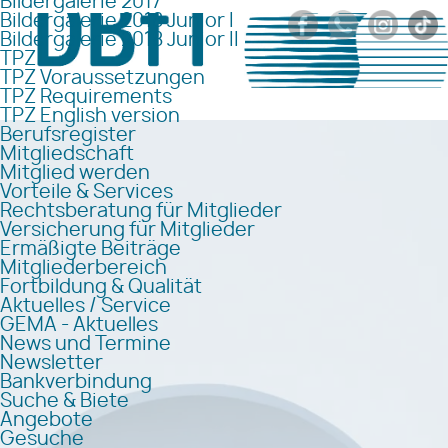
Bildergalerie 2017
Bildergalerie 2018 Junior I
Bildergalerie 2018 Junior II
TPZ
TPZ Voraussetzungen
TPZ Requirements
TPZ English version
Berufsregister
Mitgliedschaft
Mitglied werden
Vorteile & Services
Rechtsberatung für Mitglieder
Versicherung für Mitglieder
Ermäßigte Beiträge
Mitgliederbereich
Fortbildung & Qualität
Aktuelles / Service
GEMA - Aktuelles
News und Termine
Newsletter
Bankverbindung
Suche & Biete
Angebote
Gesuche