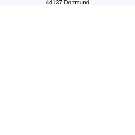
44137 Dortmund
Tel: +49(0)231-54502010
geschaeftsstelle@dbft.de
www.dbft.de
Über uns
Unsere Ziele