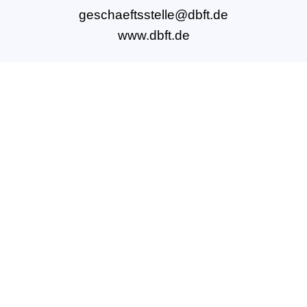
geschaeftsstelle@dbft.de
www.dbft.de
Über uns
Unsere Ziele
Fort- und Weiterbildungen
News & Projekte