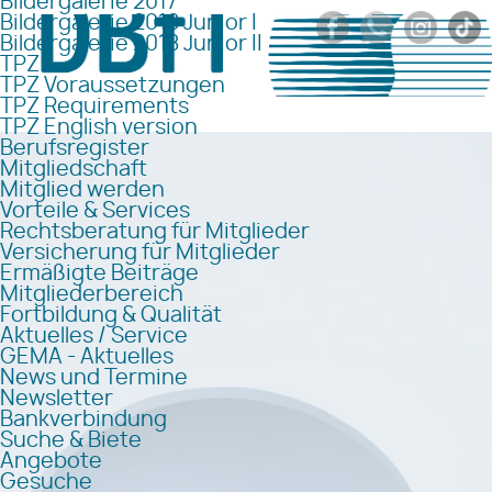
Bildergalerie 2017
Bildergalerie 2018 Junior I
Bildergalerie 2018 Junior II
TPZ
TPZ Voraussetzungen
TPZ Requirements
TPZ English version
Berufsregister
Mitgliedschaft
Mitglied werden
Vorteile & Services
Rechtsberatung für Mitglieder
Versicherung für Mitglieder
Ermäßigte Beiträge
Mitgliederbereich
Fortbildung & Qualität
Aktuelles / Service
GEMA - Aktuelles
News und Termine
Newsletter
Bankverbindung
Suche & Biete
Angebote
Gesuche