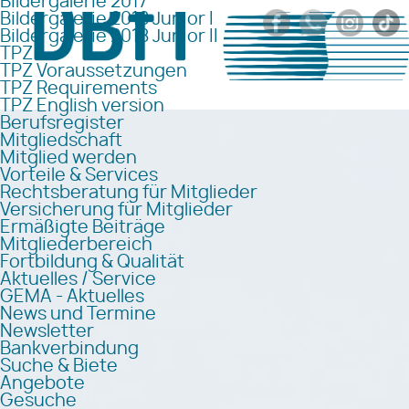
Bildergalerie 2017
Bildergalerie 2018 Junior I
Bildergalerie 2018 Junior II
TPZ
TPZ Voraussetzungen
TPZ Requirements
TPZ English version
Berufsregister
Mitgliedschaft
Mitglied werden
Vorteile & Services
Rechtsberatung für Mitglieder
Versicherung für Mitglieder
Ermäßigte Beiträge
Mitgliederbereich
Fortbildung & Qualität
Aktuelles / Service
GEMA - Aktuelles
News und Termine
Newsletter
Bankverbindung
Suche & Biete
Angebote
Gesuche