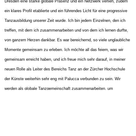
Dresden eine starke globale Präsenz und ein Netzwerk verlieh, zudem
ein klares Profil etablierte und ein führendes Licht für eine progressive
Tanzausbildung unserer Zeit wurde. Ich bin jedem Einzelnen, den ich
treffen, mit dem ich zusammenarbeiten und von dem ich lernen durfte,
von ganzem Herzen dankbar. Es war bereichernd, so viele unglaubliche
Momente gemeinsam zu erleben. Ich möchte all das feiern, was wir
gemeinsam erreicht haben, und ich freue mich sehr darauf, in meiner
neuen Rolle als Leiter des Bereichs Tanz an der Zürcher Hochschule
der Künste weiterhin sehr eng mit Palucca verbunden zu sein. Wir
werden als globale Tanzgemeinschaft zusammenarbeiten, um
sicherzustellen, dass die Tanzausbildung auch für kommende
Generationen so relevant, inspirierend, inklusiv, sicher und aufregend
sein kann. ‟ – Jason Beechey, 25.10.2023