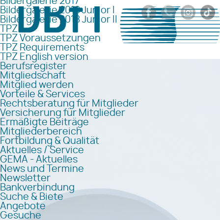
Bildergalerie 2017
Bildergalerie 2018 Junior I
Bildergalerie 2018 Junior II
TPZ
TPZ Voraussetzungen
TPZ Requirements
TPZ English version
Berufsregister
Mitgliedschaft
Mitglied werden
Vorteile & Services
Rechtsberatung für Mitglieder
Versicherung für Mitglieder
Ermäßigte Beiträge
Mitgliederbereich
Fortbildung & Qualität
Aktuelles / Service
GEMA - Aktuelles
News und Termine
Newsletter
Bankverbindung
Suche & Biete
Angebote
Gesuche