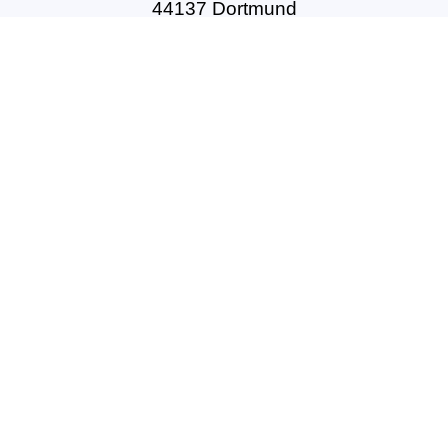
44137 Dortmund
Tel: +49(0)231-54502010
geschaeftsstelle@dbft.de
www.dbft.de
Über uns
Unsere Ziele