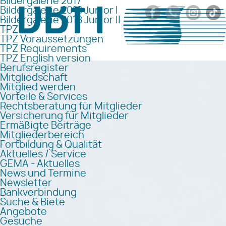
Bildergalerie 2017
Bildergalerie 2018 Junior I
Bildergalerie 2018 Junior II
TPZ
TPZ Voraussetzungen
TPZ Requirements
TPZ English version
Berufsregister
Mitgliedschaft
Mitglied werden
Vorteile & Services
Rechtsberatung für Mitglieder
Versicherung für Mitglieder
Ermäßigte Beiträge
Mitgliederbereich
Fortbildung & Qualität
Aktuelles / Service
GEMA - Aktuelles
News und Termine
Newsletter
Bankverbindung
Suche & Biete
Angebote
Gesuche