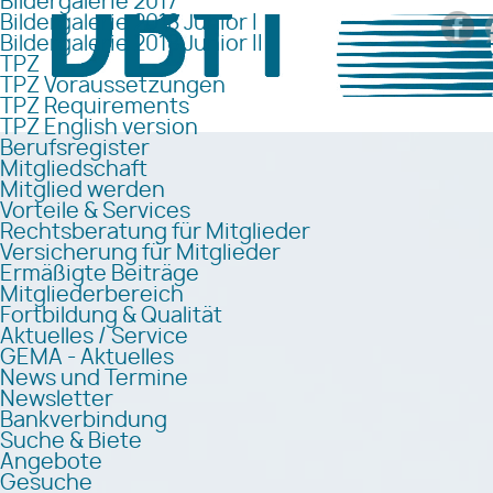
Bildergalerie 2017
Bildergalerie 2018 Junior I
Bildergalerie 2018 Junior II
TPZ
TPZ Voraussetzungen
TPZ Requirements
TPZ English version
Berufsregister
Mitgliedschaft
Mitglied werden
Vorteile & Services
Rechtsberatung für Mitglieder
Versicherung für Mitglieder
Ermäßigte Beiträge
Mitgliederbereich
Fortbildung & Qualität
Aktuelles / Service
GEMA - Aktuelles
News und Termine
Newsletter
Bankverbindung
Suche & Biete
Angebote
Gesuche