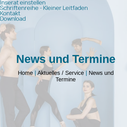
Inserat einstellen
Schriftenreihe - Kleiner Leitfaden
Kontakt
Download
News und Termine
Home
|
Aktuelles / Service
|
News und
Termine