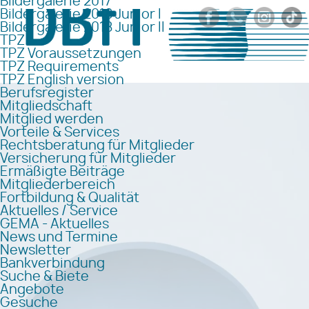
Bildergalerie 2017
Bildergalerie 2018 Junior I
Bildergalerie 2018 Junior II
TPZ
TPZ Voraussetzungen
TPZ Requirements
TPZ English version
Berufsregister
Mitgliedschaft
Mitglied werden
Vorteile & Services
Rechtsberatung für Mitglieder
Versicherung für Mitglieder
Ermäßigte Beiträge
Mitgliederbereich
Fortbildung & Qualität
Aktuelles / Service
GEMA - Aktuelles
News und Termine
Newsletter
Bankverbindung
Suche & Biete
Angebote
Gesuche