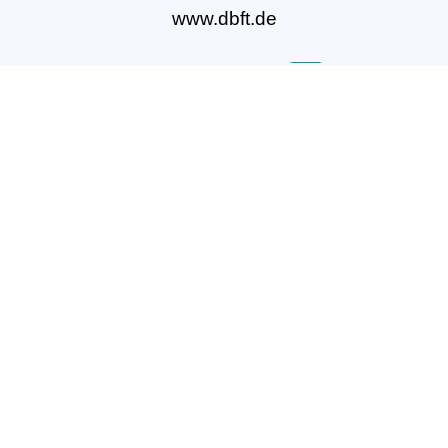
www.dbft.de
Über uns
Unsere Ziele
Fort- und Weiterbildungen
News & Projekte