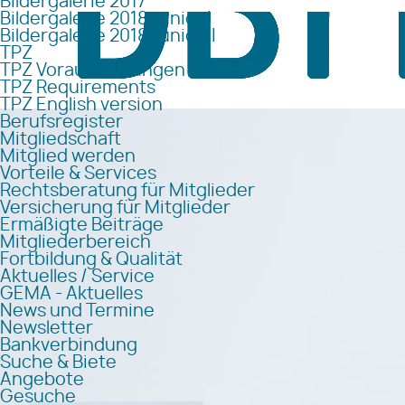
Bildergalerie 2017
Bildergalerie 2018 Junior I
Bildergalerie 2018 Junior II
TPZ
TPZ Voraussetzungen
TPZ Requirements
TPZ English version
Berufsregister
Mitgliedschaft
Mitglied werden
Vorteile & Services
Rechtsberatung für Mitglieder
Versicherung für Mitglieder
Ermäßigte Beiträge
Mitgliederbereich
Fortbildung & Qualität
Aktuelles / Service
GEMA - Aktuelles
News und Termine
Newsletter
Bankverbindung
Suche & Biete
Angebote
Gesuche