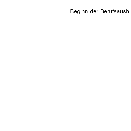
Beginn der Berufsausbil
Diese Zuwendung ist 
Informationen zur Beruf
In der Lola Rogge Schul
Mehr Infos unter
https:/