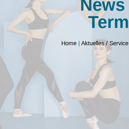
News
Term
Home
|
Aktuelles / Service