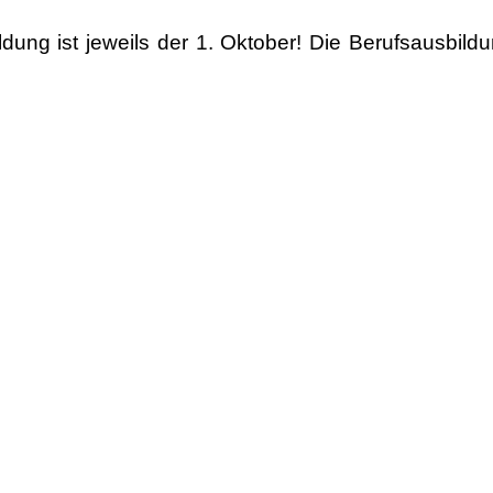
dung ist jeweils der 1. Oktober! Die Berufsausbild
nach Abschluss der Berufsausbildung nicht rüc
sausbildung hier.
e im Kiebitzhof.
/lolaroggeschule.de/workshops/