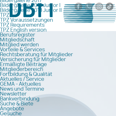
Bildergalerie 2017
Bildergalerie 2018 Junior I
Bildergalerie 2018 Junior II
TPZ
TPZ Voraussetzungen
TPZ Requirements
TPZ English version
Berufsregister
Mitgliedschaft
Mitglied werden
Vorteile & Services
Rechtsberatung für Mitglieder
Versicherung für Mitglieder
Ermäßigte Beiträge
Mitgliederbereich
Fortbildung & Qualität
Aktuelles / Service
GEMA - Aktuelles
News und Termine
Newsletter
Bankverbindung
Suche & Biete
Angebote
Gesuche