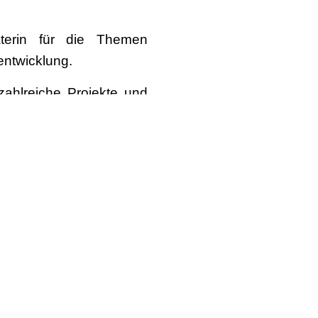
aterin für die Themen
entwicklung.
 zahlreiche Projekte und
r Erwachsenenbildung
ädagog*in erhalten ihre
ntegrative Traumaarbeit‘
 und eröffnet damit einen