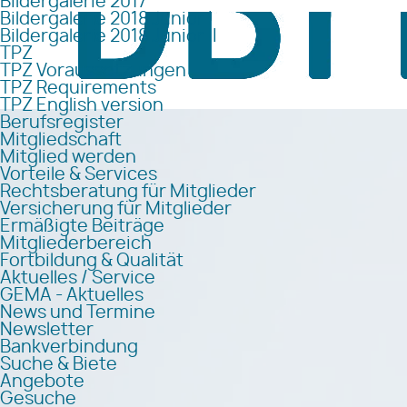
Bildergalerie 2017
Bildergalerie 2018 Junior I
Bildergalerie 2018 Junior II
TPZ
TPZ Voraussetzungen
TPZ Requirements
TPZ English version
Berufsregister
Mitgliedschaft
Mitglied werden
Vorteile & Services
Rechtsberatung für Mitglieder
Versicherung für Mitglieder
Ermäßigte Beiträge
Mitgliederbereich
Fortbildung & Qualität
Aktuelles / Service
GEMA - Aktuelles
News und Termine
Newsletter
Bankverbindung
Suche & Biete
Angebote
Gesuche