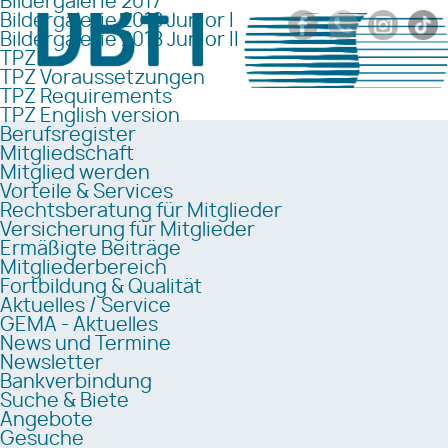
Bildergalerie 2017
Bildergalerie 2018 Junior I
Bildergalerie 2018 Junior II
TPZ
TPZ Voraussetzungen
TPZ Requirements
TPZ English version
Berufsregister
Mitgliedschaft
Mitglied werden
Vorteile & Services
Rechtsberatung für Mitglieder
Versicherung für Mitglieder
Ermäßigte Beiträge
Mitgliederbereich
Fortbildung & Qualität
Aktuelles / Service
GEMA - Aktuelles
News und Termine
Newsletter
Bankverbindung
Suche & Biete
Angebote
Gesuche