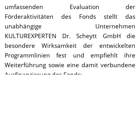
umfassenden Evaluation der
Förderaktivitäten des Fonds stellt das
unabhängige Unternehmen
KULTUREXPERTEN Dr. Scheytt GmbH die
besondere Wirksamkeit der entwickelten
Programmlinien fest und empfiehlt ihre
Weiterführung sowie eine damit verbundene
Ausfinanzierung des Fonds:
„Bundesweit muss gewährleistet werden,
dass die (Förder-)Prozesse des Fonds
weiterhin auf die Akteur*innen der Freien
Szene reagieren können – damit auch in
Zukunft die Programmlinien des Fonds