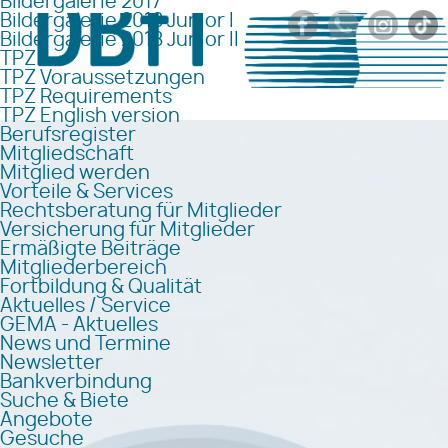
Bildergalerie 2017
Bildergalerie 2018 Junior I
Bildergalerie 2018 Junior II
TPZ
TPZ Voraussetzungen
TPZ Requirements
TPZ English version
Berufsregister
Mitgliedschaft
Mitglied werden
Vorteile & Services
Rechtsberatung für Mitglieder
Versicherung für Mitglieder
Ermäßigte Beiträge
Mitgliederbereich
Fortbildung & Qualität
Aktuelles / Service
GEMA - Aktuelles
News und Termine
Newsletter
Bankverbindung
Suche & Biete
Angebote
Gesuche