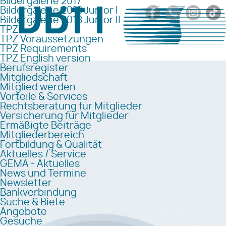
Bildergalerie 2017
Bildergalerie 2018 Junior I
Bildergalerie 2018 Junior II
TPZ
TPZ Voraussetzungen
TPZ Requirements
TPZ English version
Berufsregister
Mitgliedschaft
Mitglied werden
Vorteile & Services
Rechtsberatung für Mitglieder
Versicherung für Mitglieder
Ermäßigte Beiträge
Mitgliederbereich
Fortbildung & Qualität
Aktuelles / Service
GEMA - Aktuelles
News und Termine
Newsletter
Bankverbindung
Suche & Biete
Angebote
Gesuche