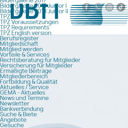
Bildergalerie 2017
Bildergalerie 2018 Junior I
Bildergalerie 2018 Junior II
TPZ
TPZ Voraussetzungen
TPZ Requirements
TPZ English version
Berufsregister
Mitgliedschaft
Mitglied werden
Vorteile & Services
Rechtsberatung für Mitglieder
Versicherung für Mitglieder
Ermäßigte Beiträge
Mitgliederbereich
Fortbildung & Qualität
Aktuelles / Service
GEMA - Aktuelles
News und Termine
Newsletter
Bankverbindung
Suche & Biete
Angebote
Gesuche