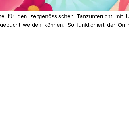
 für den zeitgenössischen Tanzunterricht mit
n gebucht werden können. So funktioniert der Onl
tag wird der bezahlte Kurs freigeschaltet und D
Tänzen und Spielen des Programms inklusive Erklä
ltet. In diesem Zeitraum kannst Du Dir die Videos s
erhältst Du 10% Rabatt auf das Kurshonorar. Dazu b
ht möglich. Der Rabatt ist ausschließlich DBfT-Mitgl