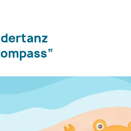
ndertanz
kompass“