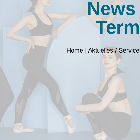
News
Term
Home
|
Aktuelles / Service