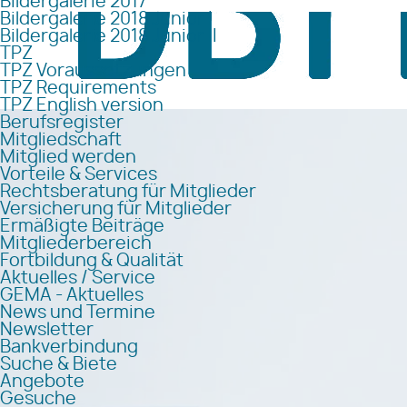
Bildergalerie 2017
Bildergalerie 2018 Junior I
Bildergalerie 2018 Junior II
TPZ
TPZ Voraussetzungen
TPZ Requirements
TPZ English version
Berufsregister
Mitgliedschaft
Mitglied werden
Vorteile & Services
Rechtsberatung für Mitglieder
Versicherung für Mitglieder
Ermäßigte Beiträge
Mitgliederbereich
Fortbildung & Qualität
Aktuelles / Service
GEMA - Aktuelles
News und Termine
Newsletter
Bankverbindung
Suche & Biete
Angebote
Gesuche