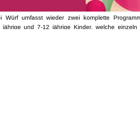
 Würf umfasst wieder zwei komplette Programme
7 jährige und 7-12 jährige Kinder, welche einzel
erf.de
kannst du den DBfT- Kurs buchen. Am Start
 Dort findest Du dann Videos von allen Übungen, 
 01. Juni 2023 und ist bis 29. Juni 2023 freigescha
 und Musikliste herunterladen. Als DBfT-Mitglied 
e nachträglich Gewährung des Rabatts ist leider nic
cht an andere Personen weitergegeben werden.
t auf der Webseite
www.gabiwuerf.de
anmelden!