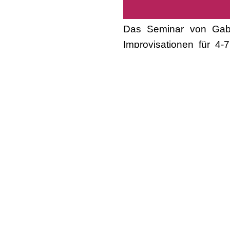
Das Seminar von Gabi
Improvisationen für 4-
Homepage
www.gabiwu
Kundenkonto einloggen.
Der Workshop startet am
möchtest und Dir Skript
beim DBfT anfordern. Ein
Gutschein-Code darf ni
Du kannst Dich ab sofor