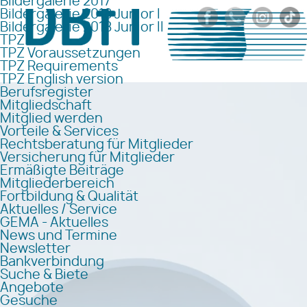
Bildergalerie 2017
Bildergalerie 2018 Junior I
Bildergalerie 2018 Junior II
TPZ
TPZ Voraussetzungen
TPZ Requirements
TPZ English version
Berufsregister
Mitgliedschaft
Mitglied werden
Vorteile & Services
Rechtsberatung für Mitglieder
Versicherung für Mitglieder
Ermäßigte Beiträge
Mitgliederbereich
Fortbildung & Qualität
Aktuelles / Service
GEMA - Aktuelles
News und Termine
Newsletter
Bankverbindung
Suche & Biete
Angebote
Gesuche