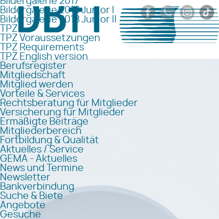
Bildergalerie 2017
Bildergalerie 2018 Junior I
Bildergalerie 2018 Junior II
TPZ
TPZ Voraussetzungen
TPZ Requirements
TPZ English version
Berufsregister
Mitgliedschaft
Mitglied werden
Vorteile & Services
Rechtsberatung für Mitglieder
Versicherung für Mitglieder
Ermäßigte Beiträge
Mitgliederbereich
Fortbildung & Qualität
Aktuelles / Service
GEMA - Aktuelles
News und Termine
Newsletter
Bankverbindung
Suche & Biete
Angebote
Gesuche