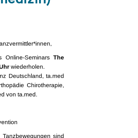
nzvermittler*innen,
es Online-Seminars
The
 Uhr
wiederholen.
anz Deutschland, ta.med
thopädie Chirotherapie,
ed von ta.med.
vention
en. Tanzbewegungen sind