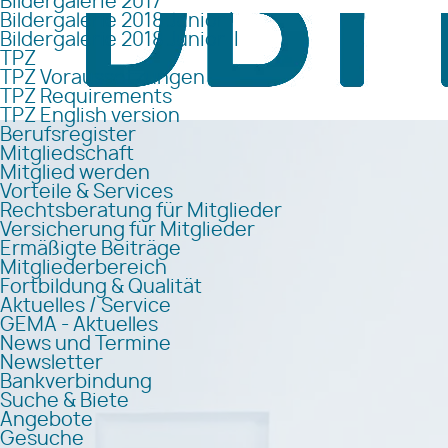
Bildergalerie 2017
Bildergalerie 2018 Junior I
Bildergalerie 2018 Junior II
TPZ
TPZ Voraussetzungen
TPZ Requirements
TPZ English version
Berufsregister
Mitgliedschaft
Mitglied werden
Vorteile & Services
Rechtsberatung für Mitglieder
Versicherung für Mitglieder
Ermäßigte Beiträge
Mitgliederbereich
Fortbildung & Qualität
Aktuelles / Service
GEMA - Aktuelles
News und Termine
Newsletter
Bankverbindung
Suche & Biete
Angebote
Gesuche