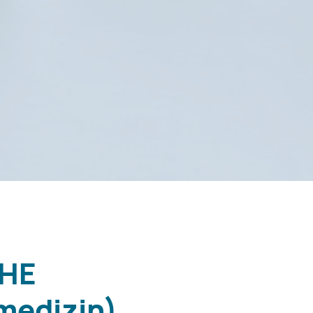
THE
medizin)