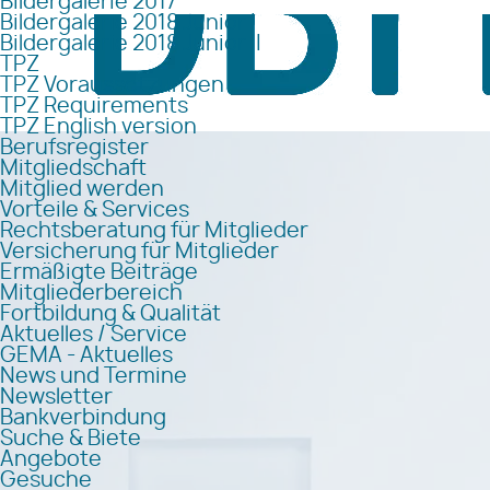
Bildergalerie 2017
Bildergalerie 2018 Junior I
Bildergalerie 2018 Junior II
TPZ
TPZ Voraussetzungen
TPZ Requirements
TPZ English version
Berufsregister
Mitgliedschaft
Mitglied werden
Vorteile & Services
Rechtsberatung für Mitglieder
Versicherung für Mitglieder
Ermäßigte Beiträge
Mitgliederbereich
Fortbildung & Qualität
Aktuelles / Service
GEMA - Aktuelles
News und Termine
Newsletter
Bankverbindung
Suche & Biete
Angebote
Gesuche