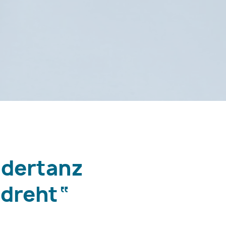
ndertanz
dreht“