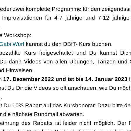
eder zwei komplette Programme für den zeitgenössis
mprovisationen für 4-7 jährige und 7-12 jährige 
.
ine Workshop:
Gabi Würf
kannst du den DBfT- Kurs buchen.
bezahlte Kurs freigeschaltet und Du kannst Di
st Du dann Videos von allen Übungen, Tänzen und
nd Hinweisen.
am
17. Dezember 2022 und ist bis 14. Januar 2023
f
st Du Dir die Videos so oft anschauen, wie Du möcht
.
tst Du 10% Rabatt auf das Kurshonorar. Dazu bitte 
r die nächste Rundmail abwarten.
hrung des Rabatts ist leider nicht möglich. Der R