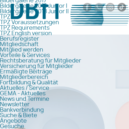
Bildergalerie 2017
Bildergalerie 2018 Junior I
Bildergalerie 2018 Junior II
TPZ
TPZ Voraussetzungen
TPZ Requirements
TPZ English version
Berufsregister
Mitgliedschaft
Mitglied werden
Vorteile & Services
Rechtsberatung für Mitglieder
Versicherung für Mitglieder
Ermäßigte Beiträge
Mitgliederbereich
Fortbildung & Qualität
Aktuelles / Service
GEMA - Aktuelles
News und Termine
Newsletter
Bankverbindung
Suche & Biete
Angebote
Gesuche