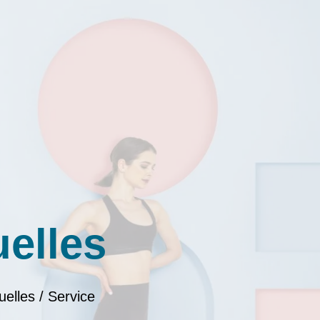
uelles
uelles / Service