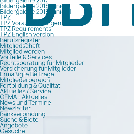
Bildergalerie 2017
Bildergalerie 2018 Junior I
Bildergalerie 2018 Junior II
TPZ
TPZ Voraussetzungen
TPZ Requirements
TPZ English version
Berufsregister
Mitgliedschaft
Mitglied werden
Vorteile & Services
Rechtsberatung für Mitglieder
Versicherung für Mitglieder
Ermäßigte Beiträge
Mitgliederbereich
Fortbildung & Qualität
Aktuelles / Service
GEMA - Aktuelles
News und Termine
Newsletter
Bankverbindung
Suche & Biete
Angebote
Gesuche