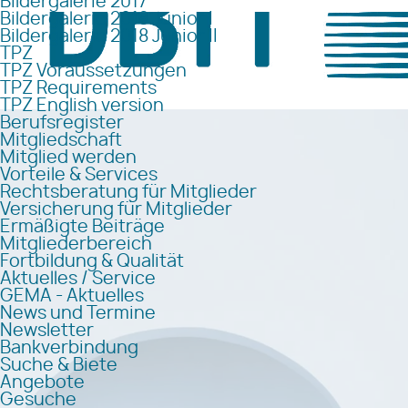
Bildergalerie 2017
Bildergalerie 2018 Junior I
Bildergalerie 2018 Junior II
TPZ
TPZ Voraussetzungen
TPZ Requirements
TPZ English version
Berufsregister
Mitgliedschaft
Mitglied werden
Vorteile & Services
Rechtsberatung für Mitglieder
Versicherung für Mitglieder
Ermäßigte Beiträge
Mitgliederbereich
Fortbildung & Qualität
Aktuelles / Service
GEMA - Aktuelles
News und Termine
Newsletter
Bankverbindung
Suche & Biete
Angebote
Gesuche