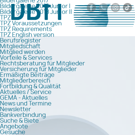
Bildergalerie 2017
Bildergalerie 2018 Junior I
Bildergalerie 2018 Junior II
TPZ
TPZ Voraussetzungen
TPZ Requirements
TPZ English version
Berufsregister
Mitgliedschaft
Mitglied werden
Vorteile & Services
Rechtsberatung für Mitglieder
Versicherung für Mitglieder
Ermäßigte Beiträge
Mitgliederbereich
Fortbildung & Qualität
Aktuelles / Service
GEMA - Aktuelles
News und Termine
Newsletter
Bankverbindung
Suche & Biete
Angebote
Gesuche