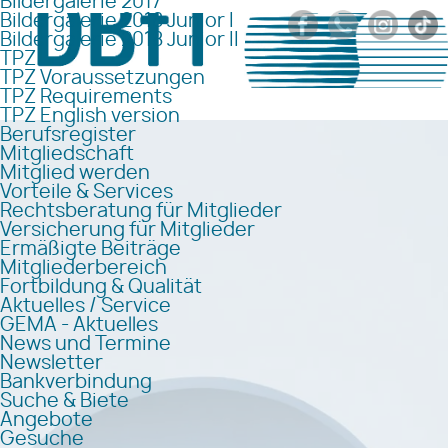
Bildergalerie 2017
Bildergalerie 2018 Junior I
Bildergalerie 2018 Junior II
TPZ
TPZ Voraussetzungen
TPZ Requirements
TPZ English version
Berufsregister
Mitgliedschaft
Mitglied werden
Vorteile & Services
Rechtsberatung für Mitglieder
Versicherung für Mitglieder
Ermäßigte Beiträge
Mitgliederbereich
Fortbildung & Qualität
Aktuelles / Service
GEMA - Aktuelles
News und Termine
Newsletter
Bankverbindung
Suche & Biete
Angebote
Gesuche