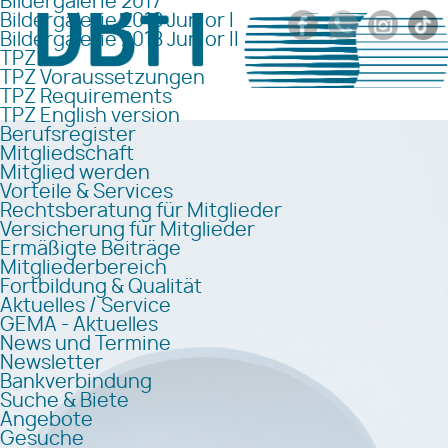
Bildergalerie 2017
Bildergalerie 2018 Junior I
Bildergalerie 2018 Junior II
TPZ
TPZ Voraussetzungen
TPZ Requirements
TPZ English version
Berufsregister
Mitgliedschaft
Mitglied werden
Vorteile & Services
Rechtsberatung für Mitglieder
Versicherung für Mitglieder
Ermäßigte Beiträge
Mitgliederbereich
Fortbildung & Qualität
Aktuelles / Service
GEMA - Aktuelles
News und Termine
Newsletter
Bankverbindung
Suche & Biete
Angebote
Gesuche