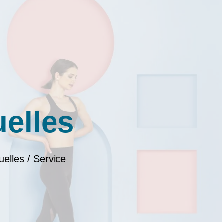
uelles
uelles / Service