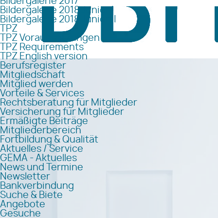
Bildergalerie 2017
Bildergalerie 2018 Junior I
Bildergalerie 2018 Junior II
TPZ
TPZ Voraussetzungen
TPZ Requirements
TPZ English version
Berufsregister
Mitgliedschaft
Mitglied werden
Vorteile & Services
Rechtsberatung für Mitglieder
Versicherung für Mitglieder
Ermäßigte Beiträge
Mitgliederbereich
Fortbildung & Qualität
Aktuelles / Service
GEMA - Aktuelles
News und Termine
Newsletter
Bankverbindung
Suche & Biete
Angebote
Gesuche