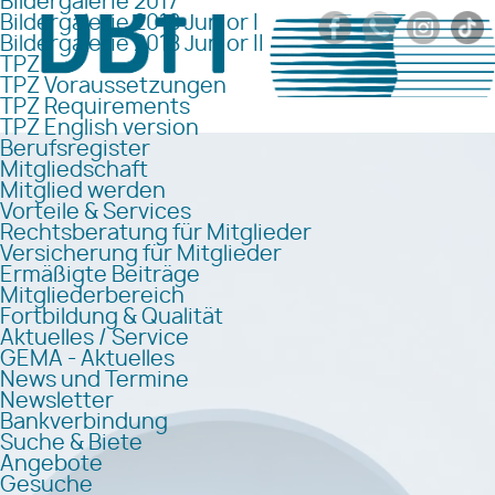
Bildergalerie 2017
Bildergalerie 2018 Junior I
Bildergalerie 2018 Junior II
TPZ
TPZ Voraussetzungen
TPZ Requirements
TPZ English version
Berufsregister
Mitgliedschaft
Mitglied werden
Vorteile & Services
Rechtsberatung für Mitglieder
Versicherung für Mitglieder
Ermäßigte Beiträge
Mitgliederbereich
Fortbildung & Qualität
Aktuelles / Service
GEMA - Aktuelles
News und Termine
Newsletter
Bankverbindung
Suche & Biete
Angebote
Gesuche