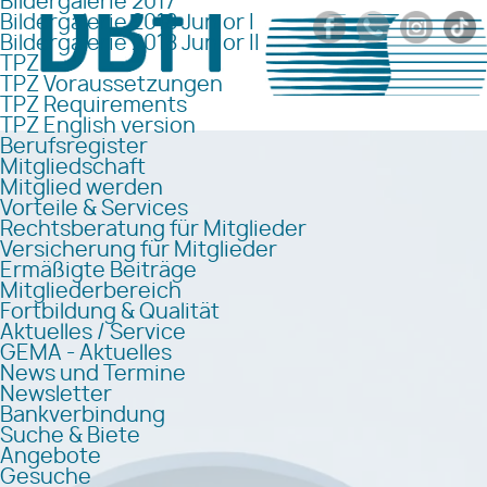
Bildergalerie 2017
Bildergalerie 2018 Junior I
Bildergalerie 2018 Junior II
TPZ
TPZ Voraussetzungen
TPZ Requirements
TPZ English version
Berufsregister
Mitgliedschaft
Mitglied werden
Vorteile & Services
Rechtsberatung für Mitglieder
Versicherung für Mitglieder
Ermäßigte Beiträge
Mitgliederbereich
Fortbildung & Qualität
Aktuelles / Service
GEMA - Aktuelles
News und Termine
Newsletter
Bankverbindung
Suche & Biete
Angebote
Gesuche